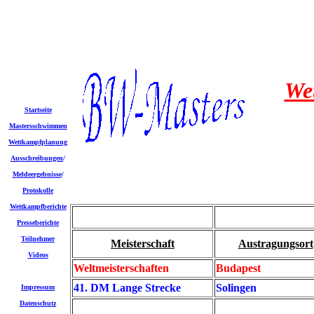
We
Startseite
Mastersschwimmen
Wettkampfplanung
Ausschreibungen
/
Meldeergebnisse
/
Protokolle
Wettkampfberichte
Presseberichte
Teilnehmer
Meisterschaft
Austragungsort
Videos
Weltmeisterschaften
Budapest
41. DM Lange Strecke
Solingen
Impressum
Datenschutz