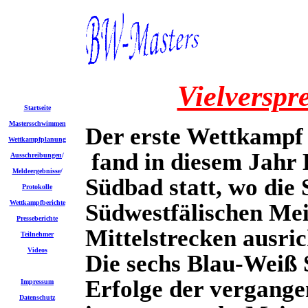
Vielverspr
Startseite
Mastersschwimmen
Der erste Wettkamp
Wettkampfplanung
fand in diesem Jahr
Ausschreibungen
/
Meldeergebnisse
/
Südbad statt, wo die
Protokolle
Wettkampfberichte
Südwestfälischen Mei
Presseberichte
Mittelstrecken ausric
Teilnehmer
Videos
Die sechs Blau-Weiß
Erfolge der vergange
Impressum
Datenschutz