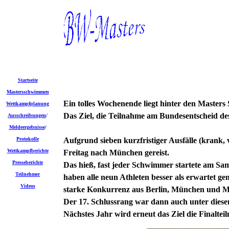
Startseite
Mastersschwimmen
Ein tolles Wochenende liegt hinter den Mast
Wettkampfplanung
Das Ziel, die Teilnahme am Bundesentscheid d
Ausschreibungen
/
Meldeergebnisse
/
Protokolle
Aufgrund sieben kurzfristiger Ausfälle (krank,
Wettkampfberichte
Freitag nach München gereist.
Presseberichte
Das hieß, fast jeder Schwimmer startete am S
Teilnehmer
haben alle neun Athleten besser als erwartet ge
Videos
starke Konkurrenz aus Berlin, München und Mül
Der 17. Schlussrang war dann auch unter diese
Nächstes Jahr wird erneut das Ziel die Finaltei