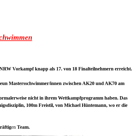
 Schwimmen
NRW Vorkampf knapp als 17. von 18 Finalteilnehmern erreicht.
h mit neun Mastersschwimmer/innen zwischen AK20 und AK70 am
e normalerweise nicht in ihrem Wettkampfprogramm haben. Das
önigsdisziplin, 100m Freistil, von Michael Hüntemann, wo er die
räftig
en
Team.