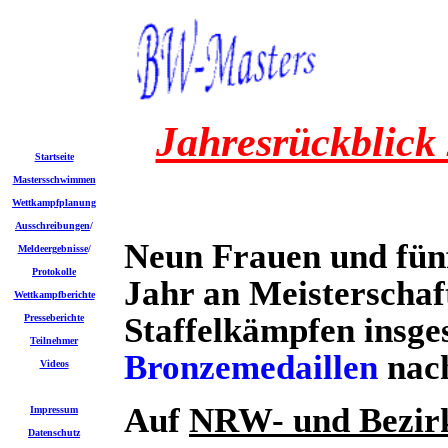
Jahresrückblick
Startseite
Mastersschwimmen
Wettkampfplanung
Ausschreibungen
/
Neun Frauen und fü
Meldeergebnisse
/
Protokolle
Jahr an Meisterschaft
Wettkampfberichte
Staffelkämpfen insg
Presseberichte
Teilnehmer
Bronzemedaillen
nac
Videos
Auf
NRW- und Bezir
Impressum
Datenschutz